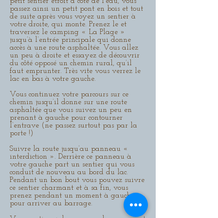
petit sentier étroit à côté de l’eau, vous
passez ainsi un petit pont en bois et tout
de suite après vous voyez un sentier à
votre droite, qui monte. Prenez le et
traversez le camping « La Plage »
jusqu’à l’entrée principale qui donne
accès à une route asphaltée. Vous allez
un peu à droite et essayez de découvrir
du côté opposé un chemin rural, qu’il
faut emprunter. Très vite vous verrez le
lac en bas à votre gauche.
Vous continuez votre parcours sur ce
chemin jusqu’il donne sur une route
asphaltée que vous suivez un peu en
prenant à gauche pour contourner
l’entrave (ne passez surtout pas par la
porte !)
Suivre la route jusqu’au panneau «
interdiction ». Derrière ce panneau à
votre gauche part un sentier qui vous
conduit de nouveau au bord du lac.
Pendant un bon bout vous pouvez suivre
ce sentier charmant et à sa fin, vous
prenez pendant un moment à gauche
pour arriver au barrage.