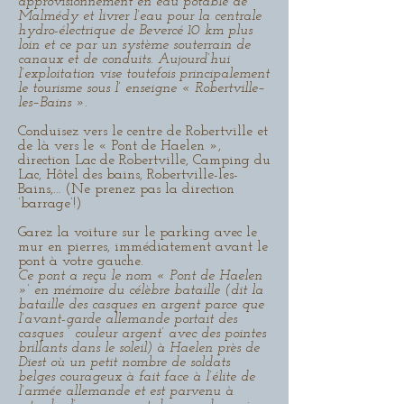
approvisionnement en eau potable de
Malmédy et livrer l’eau pour la centrale
hydro-électrique de Bevercé 10 km plus
loin et ce par un système souterrain de
canaux et de conduits. Aujourd’hui
l’exploitation vise toutefois principalement
le tourisme sous l’ enseigne « Robertville–
les–Bains ».
Conduisez vers le centre de Robertville et
de là vers le « Pont de Haelen »,
direction Lac de Robertville, Camping du
Lac, Hôtel des bains, Robertville-les-
Bains,… (Ne prenez pas la direction
’barrage’!)
Garez la voiture sur le parking avec le
mur en pierres, immédiatement avant le
pont à votre gauche.
Ce pont a reçu le nom « Pont de Haelen
»’ en mémoire du célèbre bataille (dit la
bataille des casques en argent parce que
l’avant-garde allemande portait des
casques ‘ couleur argent’ avec des pointes
brillants dans le soleil) à Haelen près de
Diest où un petit nombre de soldats
belges courageux à fait face à l’élite de
l’armée allemande et est parvenu à