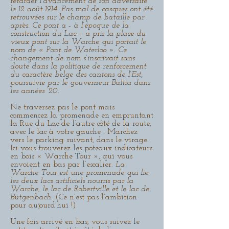
retarder l’avancement de son adversaire
le 12 août 1914. Pas mal de casques ont été
retrouvées sur le champ de bataille par
après. Ce pont a - à l’époque de la
construction du Lac – a pris la place du
vieux pont sur la Warche qui portait le
nom de « Pont de Waterloo ». Ce
changement de nom s’inscrivait sans
doute dans la politique de renforcement
du caractère belge des cantons de l’Est,
poursuivie par le gouverneur Baltia dans
les années ‘20.
Ne traversez pas le pont mais
commencez la promenade en empruntant
la Rue du Lac de l’autre côté de la route,
avec le lac à votre gauche . Marchez
vers le parking suivant, dans le virage.
Ici vous trouverez les poteaux indicateurs
en bois « Warche Tour », qui vous
envoient en bas par l’escalier.
La
Warche Tour est une promenade qui lie
les deux lacs artificiels nourris par la
Warche, le lac de Robertville et le lac de
Bütgenbach.
(Ce n’est pas l’ambition
pour aujourd’hui !)
Une fois arrivé en bas, vous suivez le